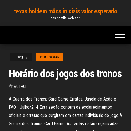
Skip
texas holdem mãos iniciais valor esperado
to
casinomlla.web.app
the
content
Category
Pahnke83145
Horário dos jogos dos tronos
By
AUTHOR
A Guerra dos Tronos: Card Game Erratas, Janela de Ação e
FAQ - Julho/214 Esta seção contem os esclarecimentos
oficiais e erratas que surgiram em cartas individuais do jogo A
Guerra dos Tronos: Card Game. As cartas estão organizadas