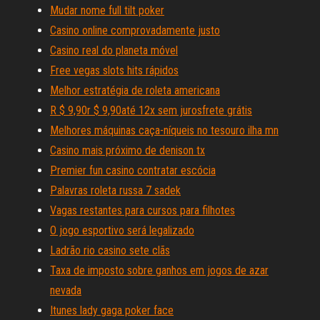
Mudar nome full tilt poker
Casino online comprovadamente justo
Casino real do planeta móvel
Free vegas slots hits rápidos
Melhor estratégia de roleta americana
R $ 9,90r $ 9,90até 12x sem jurosfrete grátis
Melhores máquinas caça-níqueis no tesouro ilha mn
Casino mais próximo de denison tx
Premier fun casino contratar escócia
Palavras roleta russa 7 sadek
Vagas restantes para cursos para filhotes
O jogo esportivo será legalizado
Ladrão rio casino sete clãs
Taxa de imposto sobre ganhos em jogos de azar
nevada
Itunes lady gaga poker face