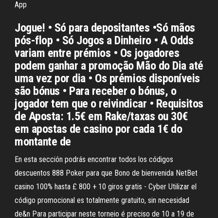
App
Jogue! • Só para depositantes •Só mãos
pós-flop • Só Jogos a Dinheiro • A Odds
variam entre prémios • Os jogadores
podem ganhar a promoção Mão do Dia até
uma vez por dia • Os prémios disponíveis
são bónus • Para receber o bónus, o
jogador tem que o reivindicar • Requisitos
de Aposta: 1.5€ em Rake/taxas ou 30€
em apostas de casino por cada 1€ do
montante de
En esta sección podrás encontrar todos los códigos
descuentos 888 Poker para que Bono de bienvenida NetBet
casino 100% hasta £ 800 + 10 giros gratis - Cyber Utilizar el
código promocional es totalmente gratuito, sin necesidad
de&n Para participar neste torneio é preciso de 10 a 19 de