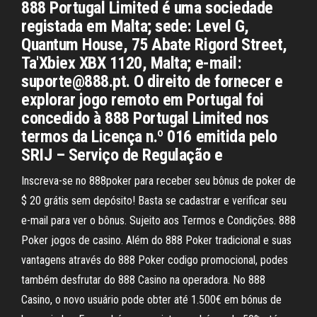
888 Portugal Limited é uma sociedade
registada em Malta; sede: Level G,
Quantum House, 75 Abate Rigord Street,
Ta'Xbiex XBX 1120, Malta; e-mail:
suporte@888.pt. O direito de fornecer e
explorar jogo remoto em Portugal foi
concedido à 888 Portugal Limited nos
termos da Licença n.º 016 emitida pelo
SRIJ – Serviço de Regulação e
Inscreva-se no 888poker para receber seu bônus de poker de
$ 20 grátis sem depósito! Basta se cadastrar e verificar seu
e-mail para ver o bônus. Sujeito aos Termos e Condições. 888
Poker jogos de casino. Além do 888 Poker tradicional e suas
vantagens através do 888 Poker codigo promocional, podes
também desfrutar do 888 Casino na operadora. No 888
Casino, o novo usuário pode obter até 1.500€ em bónus de