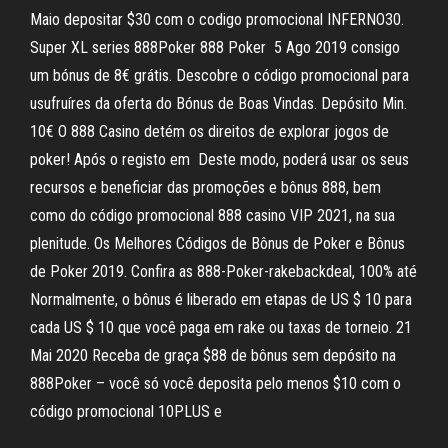
Maio depositar $30 com o codigo promocional INFERNO30.
Super XL series 888Poker 888 Poker 5 Ago 2019 consigo
um bónus de 8€ grátis. Descobre o código promocional para
usufruíres da oferta do Bónus de Boas Vindas. Depósito Min.
10€ O 888 Casino detém os direitos de explorar jogos de
poker! Após o registo em Deste modo, poderá usar os seus
recursos e beneficiar das promoções e bônus 888, bem
como do código promocional 888 casino VIP 2021, na sua
plenitude. Os Melhores Códigos de Bônus de Poker e Bônus
de Poker 2019. Confira as 888-Poker-rakebackdeal, 100% até
Normalmente, o bônus é liberado em etapas de US $ 10 para
cada US $ 10 que você paga em rake ou taxas de torneio. 21
Mai 2020 Receba de graça $88 de bônus sem depósito na
888Poker – você só você deposita pelo menos $10 com o
código promocional 10PLUS e