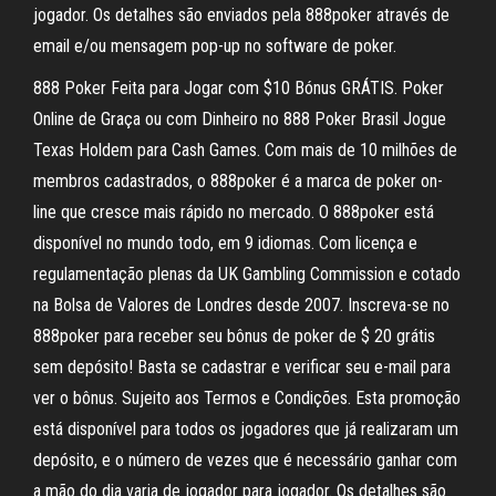
jogador. Os detalhes são enviados pela 888poker através de
email e/ou mensagem pop-up no software de poker.
888 Poker Feita para Jogar com $10 Bónus GRÁTIS. Poker
Online de Graça ou com Dinheiro no 888 Poker Brasil Jogue
Texas Holdem para Cash Games. Com mais de 10 milhões de
membros cadastrados, o 888poker é a marca de poker on-
line que cresce mais rápido no mercado. O 888poker está
disponível no mundo todo, em 9 idiomas. Com licença e
regulamentação plenas da UK Gambling Commission e cotado
na Bolsa de Valores de Londres desde 2007. Inscreva-se no
888poker para receber seu bônus de poker de $ 20 grátis
sem depósito! Basta se cadastrar e verificar seu e-mail para
ver o bônus. Sujeito aos Termos e Condições. Esta promoção
está disponível para todos os jogadores que já realizaram um
depósito, e o número de vezes que é necessário ganhar com
a mão do dia varia de jogador para jogador. Os detalhes são