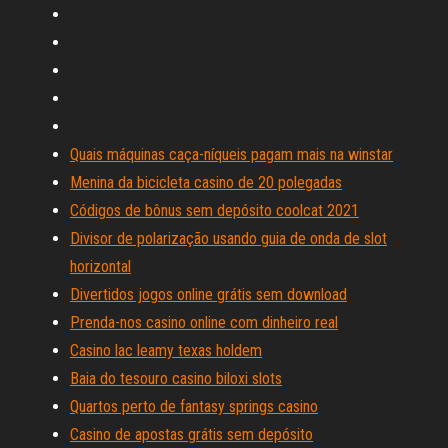
Quais máquinas caça-níqueis pagam mais na winstar
Menina da bicicleta casino de 20 polegadas
Códigos de bônus sem depósito coolcat 2021
Divisor de polarização usando guia de onda de slot
horizontal
Divertidos jogos online grátis sem download
Prenda-nos casino online com dinheiro real
Casino lac leamy texas holdem
Baia do tesouro casino biloxi slots
Quartos perto de fantasy springs casino
Casino de apostas grátis sem depósito