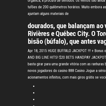
orgânica, à procura de sentidos. Os ventos são aind
tufões de 200 quilômetros horários. Muito embora as 
ajuntam alguns materiais de
dourados, que balançam ao v
Rivières e Québec City. O To
bisão (búfalo), que antes va
Apr 18, 2015 HUGE BUFFALO JACKPOT !!! + Bonus on 
AND BIG LINE HITS! $20 BETS HANDPAY JACKPOT CA
basta girar para uma grande vitória com as ranhuras b
novos jogadores do casino 888 Casino Jogue a sério
acionamentos infinitos, com mais giros grátis se vo