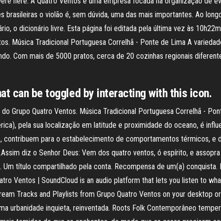
 35 were here. A Quatro Ventos é uma empresa focada na organização de e
 brasileiras o violão é, sem dúvida, uma das mais importantes. Ao longo 
rio, o dicionário livre. Esta página foi editada pela última vez às 10h2
tos. Música Tradicional Portuguesa Correlhã - Ponte de Lima A varied
do. Com mais de 5000 pratos, cerca de 20 cozinhas regionais diferente
t can be toggled by interacting with this icon.
 do Grupo Quatro Ventos. Música Tradicional Portuguesa Correlhã - Pon
érica), pela sua localização em latitude e proximidade do oceano, é inf
e, contribuem para o estabelecimento de comportamentos térmicos, e d
ssim diz o Senhor Deus: Vem dos quatro ventos, ó espírito, e assopra 
Um título compartilhado pela conta. Recompensa de um(a) conquista. N
tro Ventos | SoundCloud is an audio platform that lets you listen to wha
tream Tracks and Playlists from Grupo Quatro Ventos on your desktop or 
uma urbanidade inquieta, reinventada. Roots Folk Contemporâneo temp