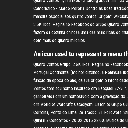
Quatro Ventos. 1,143 likes · 3 talking about this ·
Camerístico - Marco Pereira Dentre as boas tradições
maneira especial aos quatro ventos. Origem: Wikcioná
2.6K likes. Página no Facebook do Grupo Quatro Ven
fazem da cozinha chinesa uma das mais ricas do mun
com mais de quatro milénios.
An icon used to represent a menu tha
Quatro Ventos Grupo. 2.6K likes. Página no Facebook
Portugal Continental (melhor dizendo, a Península Ib
função da época do ano, da sua origem e intensidad
Ventos tem seu nome inspirado em Ezequiel 37-9: "…A
ganhou vida em um homestudio com a gravação do … 
em World of Warcraft: Cataclysm. Listen to Grupo Qua
Correlhã, Ponte de Lima. 28 Tracks. 31 Followers. S
Quintal » Concertos - 20-02-2016 22:00. Música de 