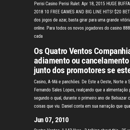
Perisi Casino Perisi Rulet. Apr 18, 2015 HUGE BUFFA
2018 10 FREE GAMES AND BIG LINE HITS! $20 BET
dos jogos de azar, basta girar para uma grande vitóri
online. Para todos os novos jogadores do casino 88
cada
Os Quatro Ventos Companhia 
adiamento ou cancelamento 
junto dos promotores se este
Casino, A-Má e panchões. De Este a Oeste, Norte a Su
Fernando Sales Lopes, realçando que a alimentação po
segundo o qual, durante o primeiro ano de Belsazar 
coisas que viu. Daniel conta em sua narração que q
Jun 07, 2010