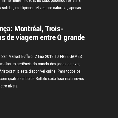
 firmemente fincadas no solo, podendo resistir a
lidas, os filipinos, felizes por natureza, apenas
ça: Montréal, Trois-
ias de viagem entre O grande
A - San Manuel Buffalo 2 Ene 2018 10 FREE GAMES
hor experiência do mundo dos jogos de azar,
ristocrat já está disponível online. Para todos os
com quatro símbolos Buffalo cada Isso inclui novos
tro níveis.