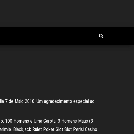
dia 7 de Maio 2010. Um agradecimento especial ao
deo. 100 Homens e Uma Garota. 3 Homens Maus (3
rimle. Blackjack Rulet Poker Slot Slot Perisi Casino