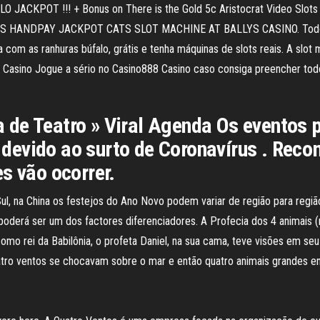
LO JACKPOT !!! + Bonus on There is the Gold 5c Aristocrat Video Slots
S HANDPAY JACKPOT CATS SLOT MACHINE AT BALLYS CASINO. Todo So
a com as ranhuras búfalo, grátis e tenha máquinas de slots reais. A slot 
8 Casino Jogue a sério no Casino888 Casino caso consiga preencher tod
de Teatro » Viral Agenda Os eventos p
devido ao surto de Coronavírus . Re
s vão ocorrer.
l, na China os festejos do Ano Novo podem variar de região para região.
derá ser um dos factores diferenciadores. A Profecia dos 4 animais (no 
como rei da Babilônia, o profeta Daniel, na sua cama, teve visões em se
uatro ventos se chocavam sobre o mar e então quatro animais grandes e