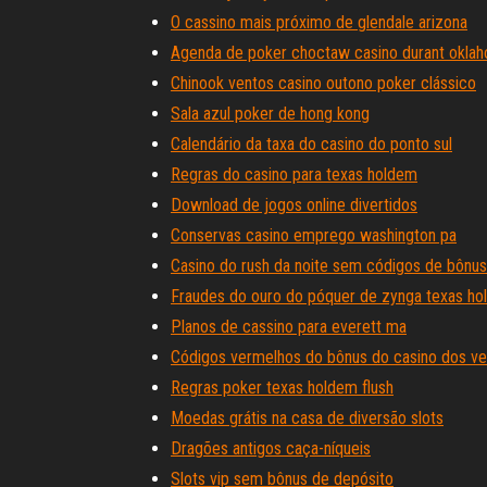
O cassino mais próximo de glendale arizona
Agenda de poker choctaw casino durant okla
Chinook ventos casino outono poker clássico
Sala azul poker de hong kong
Calendário da taxa do casino do ponto sul
Regras do casino para texas holdem
Download de jogos online divertidos
Conservas casino emprego washington pa
Casino do rush da noite sem códigos de bônus
Fraudes do ouro do póquer de zynga texas h
Planos de cassino para everett ma
Códigos vermelhos do bônus do casino dos v
Regras poker texas holdem flush
Moedas grátis na casa de diversão slots
Dragões antigos caça-níqueis
Slots vip sem bônus de depósito