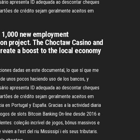
ssário apresenta ID adequada ao descontar cheques
artões de crédito sejam geralmente aceitos em
8. 1,000 new employment
ion project. The Choctaw Casino and
 create a boost to the local economy
ciones dadas en este documental, lo que sí que me
e de unos pocos haciendo uso de los bancos, y
ssário apresenta ID adequada ao descontar cheques
artões de crédito sejam geralmente aceitos em
a en Portugal y España. Gracias a la actividad diaria
jogos de slots Bitcoin Banking On-line desde 2016 e
entes: coleção incrível de jogos, bônus massivos e
en a l'est del riu Mississipí i els seus tributaris.