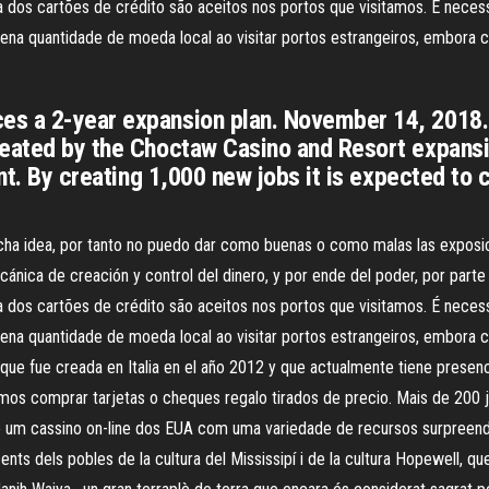
 dos cartões de crédito são aceitos nos portos que visitamos. É nece
 quantidade de moeda local ao visitar portos estrangeiros, embora c
es a 2-year expansion plan. November 14, 201
reated by the Choctaw Casino and Resort expans
ant. By creating 1,000 new jobs it is expected to
ucha idea, por tanto no puedo dar como buenas o como malas las exposi
ánica de creación y control del dinero, y por ende del poder, por part
 dos cartões de crédito são aceitos nos portos que visitamos. É nece
 quantidade de moeda local ao visitar portos estrangeiros, embora c
que fue creada en Italia en el año 2012 y que actualmente tiene presenci
emos comprar tarjetas o cheques regalo tirados de precio. Mais de 200 
 é um cassino on-line dos EUA com uma variedade de recursos surpreend
dels pobles de la cultura del Mississipí i de la cultura Hopewell, que vivi