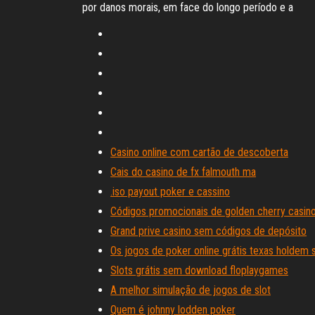
por danos morais, em face do longo período e a
Casino online com cartão de descoberta
Cais do casino de fx falmouth ma
.iso payout poker e cassino
Códigos promocionais de golden cherry casin
Grand prive casino sem códigos de depósito
Os jogos de poker online grátis texas holdem 
Slots grátis sem download floplaygames
A melhor simulação de jogos de slot
Quem é johnny lodden poker