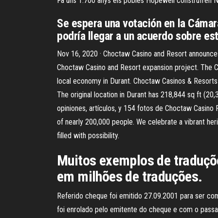
Fa uns 1.700 anys els pobles Hopewell construïren Na
Se espera una votación en la Cámara
podría llegar a un acuerdo sobre es
Nov 16, 2020 · Choctaw Casino and Resort announce
Choctaw Casino and Resort expansion project. The Cho
local economy in Durant. Choctaw Casinos & Resorts 
The original location in Durant has 218,844 sq ft (2
opiniones, artículos, y 154 fotos de Choctaw Casino R
of nearly 200,000 people. We celebrate a vibrant her
filled with possibility.
Muitos exemplos de traduçõe
em milhões de traduções.
Referido cheque foi emitido 27.09.2001 para ser co
foi enrolado pelo emitente do cheque e com o passar