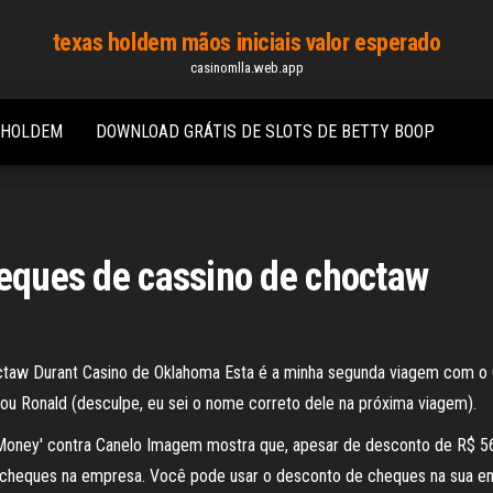
texas holdem mãos iniciais valor esperado
casinomlla.web.app
 HOLDEM
DOWNLOAD GRÁTIS DE SLOTS DE BETTY BOOP
heques de cassino de choctaw
hoctaw Durant Casino de Oklahoma Esta é a minha segunda viagem com o C
 ou Ronald (desculpe, eu sei o nome correto dele na próxima viagem).
oney' contra Canelo Imagem mostra que, apesar de desconto de R$ 56,5
 cheques na empresa. Você pode usar o desconto de cheques na sua em