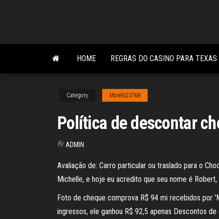
Skip
to
the
content
HOME
REGRAS DO CASINO PARA TEXAS
Category
Morelli25768
Política de descontar c
By
ADMIN
Avaliação de: Carro particular ou traslado para o C
Michelle, e hoje eu acredito que seu nome é Robert,
Foto de cheque comprova R$ 94 mi recebidos por 'M
ingressos, ele ganhou R$ 92,5 apenas Descontos de