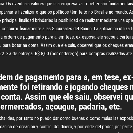
ixa. Os eventuais valores que sua empresa vai receber são fundamentais
anhar e fiscalizar o que os políticos têm feito no Brasil e no mundo. As
incipal finalidad brindarles la posibilidad de realizar mediante una oper
concurrir físicamente a las Sucursales del Banco. La aplicación utiliza t
da ordem de pagamento para a, em tese, ex-esposa, ele sacou a carteira,
u para botar na conta. Assim que ele saiu, observei que os cheques er
15% e a de entrega, R$ 8,00 (por endereço) para compras realizadas até
dem de pagamento para a, em tese, ex-
emente foi retirando e jogando cheques
a conta. Assim que ele saiu, observei 
permercados, açougue, padaria, etc.
ucha idea, por tanto no puedo dar como buenas o como malas las exposi
ánica de creación y control del dinero, y por ende del poder, por part