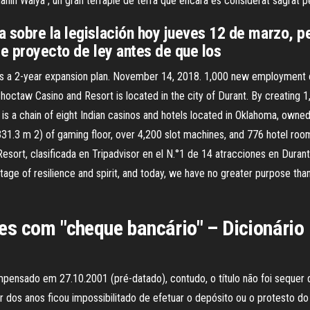
nih Waiya , un gran terraplè de terra que encara és considerat sagrat p
 sobre la legislación hoy jueves 12 de marzo, pe
te proyecto de ley antes de que los
s a 2-year expansion plan. November 14, 2018. 1,000 new employment o
ctaw Casino and Resort is located in the city of Durant. By creating 1
is a chain of eight Indian casinos and hotels located in Oklahoma, own
0,331.3 m 2) of gaming floor, over 4,200 slot machines, and 776 hotel ro
esort, clasificada en Tripadvisor en el N.°1 de 14 atracciones en Durant
itage of resilience and spirit, and today, we have no greater purpose th
s com "cheque bancário" – Dicionário 
mpensado em 27.10.2001 (pré-datado), contudo, o título não foi sequer
 dos anos ficou impossibilitado de efetuar o depósito ou o protesto d