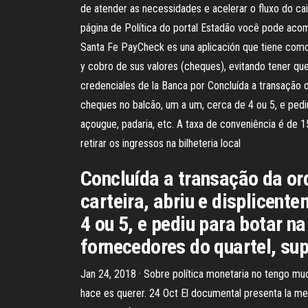
de atender as necessidades e acelerar o fluxo do ca
página de Política do portal Estadão você pode acomp
Santa Fe PayCheck es una aplicación que tiene como pr
y cobro de sus valores (cheques), evitando tener que 
credenciales de la Banca por Concluída a transação 
cheques no balcão, um a um, cerca de 4 ou 5, e pedi
açougue, padaria, etc. A taxa de conveniência é de 
retirar os ingressos na bilheteria local
Concluída a transação da or
carteira, abriu e displicent
4 ou 5, e pediu para botar n
fornecedores do quartel, su
Jan 24, 2018 · Sobre política monetaria no tengo m
hace es querer. 24 Oct El documental presenta la mec