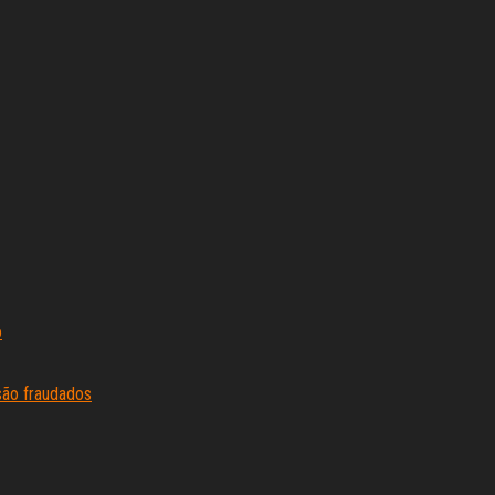
o
são fraudados