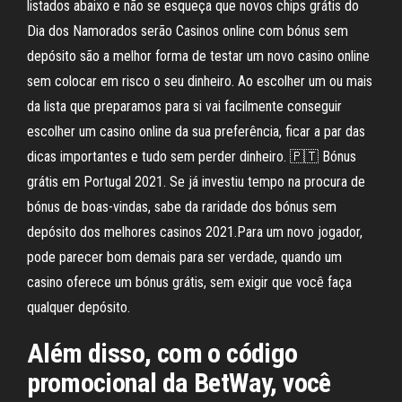
listados abaixo e não se esqueça que novos chips grátis do
Dia dos Namorados serão Casinos online com bónus sem
depósito são a melhor forma de testar um novo casino online
sem colocar em risco o seu dinheiro. Ao escolher um ou mais
da lista que preparamos para si vai facilmente conseguir
escolher um casino online da sua preferência, ficar a par das
dicas importantes e tudo sem perder dinheiro. 🇵🇹 Bónus
grátis em Portugal 2021. Se já investiu tempo na procura de
bónus de boas-vindas, sabe da raridade dos bónus sem
depósito dos melhores casinos 2021.Para um novo jogador,
pode parecer bom demais para ser verdade, quando um
casino oferece um bónus grátis, sem exigir que você faça
qualquer depósito.
Além disso, com o código
promocional da BetWay, você