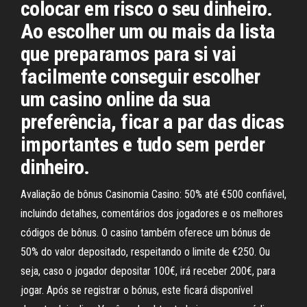
colocar em risco o seu dinheiro.
Ao escolher um ou mais da lista
que preparamos para si vai
facilmente conseguir escolher
um casino online da sua
preferência, ficar a par das dicas
importantes e tudo sem perder
dinheiro.
Avaliação de bônus Casinomia Casino: 50% até €500 confiável,
incluindo detalhes, comentários dos jogadores e os melhores
códigos de bônus. O casino também oferece um bónus de
50% do valor depositado, respeitando o limite de €250. Ou
seja, caso o jogador depositar 100€, irá receber 200€, para
jogar. Após se registrar o bónus, este ficará disponível