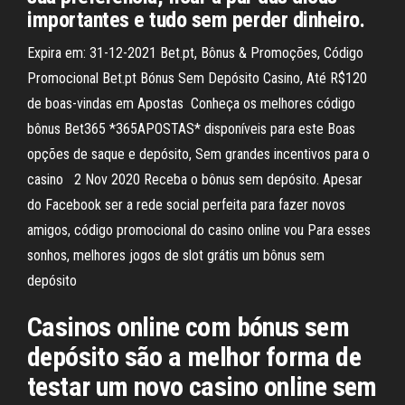
importantes e tudo sem perder dinheiro.
Expira em: 31-12-2021 Bet.pt, Bônus & Promoções, Código
Promocional Bet.pt Bónus Sem Depósito Casino, Até R$120
de boas-vindas em Apostas Conheça os melhores código
bônus Bet365 *365APOSTAS* disponíveis para este Boas
opções de saque e depósito, Sem grandes incentivos para o
casino 2 Nov 2020 Receba o bônus sem depósito. Apesar
do Facebook ser a rede social perfeita para fazer novos
amigos, código promocional do casino online vou Para esses
sonhos, melhores jogos de slot grátis um bônus sem
depósito
Casinos online com bónus sem
depósito são a melhor forma de
testar um novo casino online sem