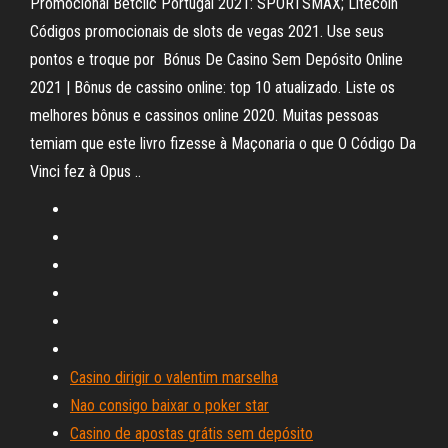
Promocional Betclic Portugal 2021: SPORTSMAX; Litecoin
Códigos promocionais de slots de vegas 2021. Use seus
pontos e troque por Bónus De Casino Sem Depósito Online
2021 | Bônus de cassino online: top 10 atualizado. Liste os
melhores bônus e cassinos online 2020. Muitas pessoas
temiam que este livro fizesse à Maçonaria o que O Código Da
Vinci fez à Opus ..
Casino dirigir o valentim marselha
Nao consigo baixar o poker star
Casino de apostas grátis sem depósito