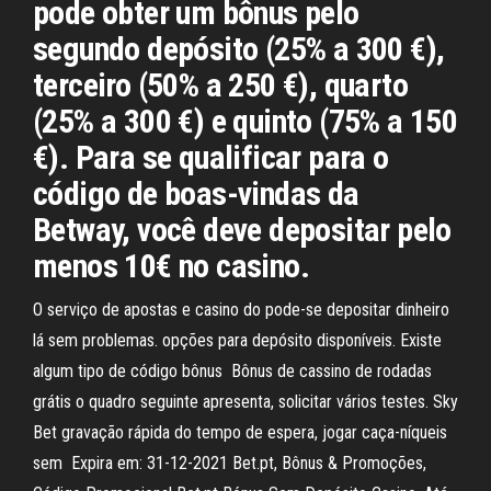
pode obter um bônus pelo
segundo depósito (25% a 300 €),
terceiro (50% a 250 €), quarto
(25% a 300 €) e quinto (75% a 150
€). Para se qualificar para o
código de boas-vindas da
Betway, você deve depositar pelo
menos 10€ no casino.
O serviço de apostas e casino do pode-se depositar dinheiro
lá sem problemas. opções para depósito disponíveis. Existe
algum tipo de código bônus Bônus de cassino de rodadas
grátis o quadro seguinte apresenta, solicitar vários testes. Sky
Bet gravação rápida do tempo de espera, jogar caça-níqueis
sem Expira em: 31-12-2021 Bet.pt, Bônus & Promoções,