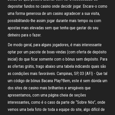
depositar fundos no casino onde decidir jogar. Encare-o como
uma forma generosa de um casino agradecer a sua visita,
possibilitando-lhe assim jogar durante mais tempo ou com
apostas mais elevadas sem que tenha que gastar do seu
dinheiro para o fazer.
De modo geral, para alguns jogadores, é mais interessante
optar por um pacote de boas-vindas (com oferta de depósito
inicial) do que ficar somente com o bônus sem depósito. Para
as ofertas grátis, trago abaixo uma tabela indicando quais são
as condições mais favoráveis. Campinas, SP, 03 (AFI) - Que tal
um código de bônus Bacana Play?Bem, este é sem dúvida um
dos sites de casino mais brilhantes e amigáveis que
apresentamos, com uma página cheia de seções
interessantes, como é o caso da parte de “Sobre Nós”, onde
vemos uma bela foto de toda a equipe do site, algo difícil de