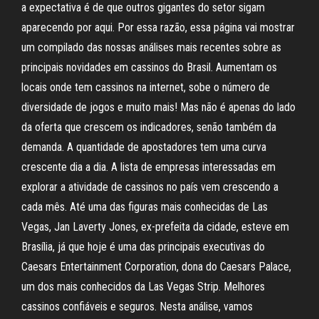
a expectativa é de que outros gigantes do setor sigam
aparecendo por aqui. Por essa razão, essa página vai mostrar
um compilado das nossas análises mais recentes sobre as
principais novidades em cassinos do Brasil. Aumentam os
locais onde tem cassinos na internet, sobe o número de
diversidade de jogos e muito mais! Mas não é apenas do lado
da oferta que crescem os indicadores, senão também da
demanda. A quantidade de apostadores tem uma curva
crescente dia a dia. A lista de empresas interessadas em
explorar a atividade de cassinos no país vem crescendo a
cada mês. Até uma das figuras mais conhecidas de Las
Vegas, Jan Laverty Jones, ex-prefeita da cidade, esteve em
Brasília, já que hoje é uma das principais executivas do
Caesars Entertainment Corporation, dona do Caesars Palace,
um dos mais conhecidos da Las Vegas Strip. Melhores
cassinos confiáveis e seguros. Nesta análise, vamos