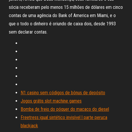
sócia receberam pelo menos 15 milhões de dólares em cinco
contas de uma agência do Bank of America em Miami, e o
que o todo o dinheiro é oriundo de caixa dois, desde 1993
sem declarar contas.
N1 casino sem códigos de bônus de depósito
Jogos grátis slot machine games
Bomba de freio do póquer do macaco do diesel
Freetress igual sintético invisível l parte peruca
blackjack