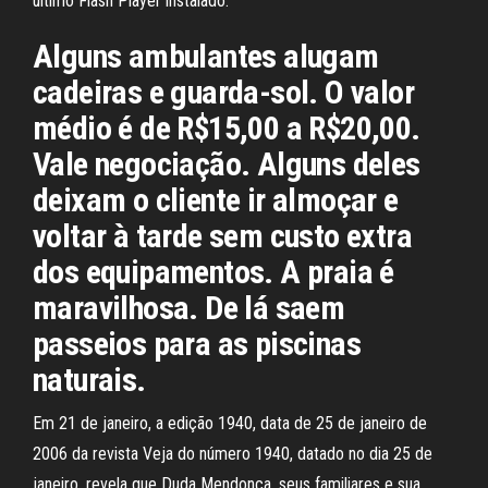
último Flash Player instalado.
Alguns ambulantes alugam
cadeiras e guarda-sol. O valor
médio é de R$15,00 a R$20,00.
Vale negociação. Alguns deles
deixam o cliente ir almoçar e
voltar à tarde sem custo extra
dos equipamentos. A praia é
maravilhosa. De lá saem
passeios para as piscinas
naturais.
Em 21 de janeiro, a edição 1940, data de 25 de janeiro de
2006 da revista Veja do número 1940, datado no dia 25 de
janeiro, revela que Duda Mendonça, seus familiares e sua