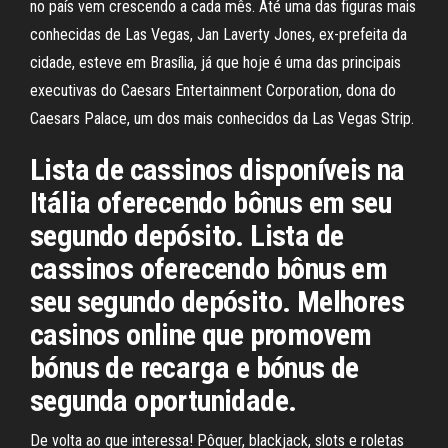
no país vem crescendo a cada mês. Até uma das figuras mais
conhecidas de Las Vegas, Jan Laverty Jones, ex-prefeita da
cidade, esteve em Brasília, já que hoje é uma das principais
executivas do Caesars Entertainment Corporation, dona do
Caesars Palace, um dos mais conhecidos da Las Vegas Strip.
Lista de cassinos disponíveis na
Itália oferecendo bônus em seu
segundo depósito. Lista de
cassinos oferecendo bônus em
seu segundo depósito. Melhores
casinos online que promovem
bónus de recarga e bónus de
segunda oportunidade.
De volta ao que interessa! Pôquer, blackjack, slots e roletas