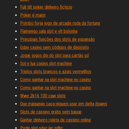
Full tilt poker dinheiro ficticio
Poker é maior
Pombo forja jogo de arcade roda da fortuna
Flamengo sala slot e vlt bolonha
Principais funções dos slots de expansão
Gday casino sem códigos de depósito
Jogar jogos dsi do slot para cartão sd
Sol e lua casino slot machine
Triplos slots brancos e azuis vermelhos
Como ganhar na slot machine no casino
Como ganhar na slot machine no casino
Wwe 2k16 100 caw slots
Que máquinas caça-níqueis usar em delta downs
Slots de cassino grátis sem baixar
Ganhar dinheiro roleta de cassino online
Pode slot sdxc ler sdhc