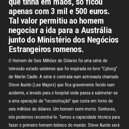
que tinha em mãos, só ficou
apenas com 3 mil e 500 euros.
Tal valor permitiu ao homem
negociar a ida para a Austrália
junto do Ministério dos Negócios
Estrangeiros romenos.
O Homem de Seis Milhões de Dólares foi uma série de
televisão estado-unidense que foi inspirada no livro "Cyborg"
de Martin Caidin. A série é centrada num astronauta chamado
Steve Austin (Lee Majors) que fica gravemente ferido num
acidente, e levado para o hospital onde passa a submeter-se
a uma operação de "reconstrução" que custa em torno de
seis milhões de dólares. Um homem semi-morto. Senhores,
nós podemos reconstruí-lo. Temos a capacidade técnica para
fazer o primeiro homem-biônico do mundo. Steve Austin será