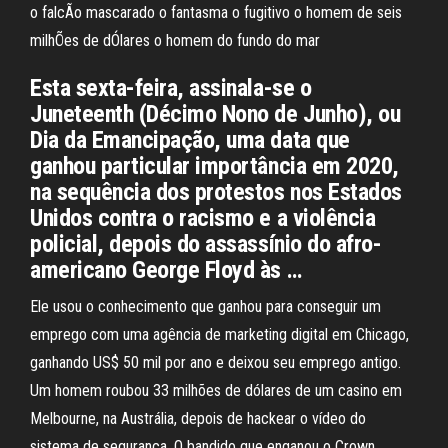
o falcÃo mascarado o fantasma o fugitivo o homem de seis
milhÕes de dÓlares o homem do fundo do mar
Esta sexta-feira, assinala-se o
Juneteenth (Décimo Nono de Junho), ou
Dia da Emancipação, uma data que
ganhou particular importância em 2020,
na sequência dos protestos nos Estados
Unidos contra o racismo e a violência
policial, depois do assassínio do afro-
americano George Floyd às …
Ele usou o conhecimento que ganhou para conseguir um
emprego com uma agência de marketing digital em Chicago,
ganhando US$ 50 mil por ano e deixou seu emprego antigo.
Um homem roubou 33 milhões de dólares de um casino em
Melbourne, na Austrália, depois de hackear o vídeo do
sistema de segurança. O bandido que enganou o Crown