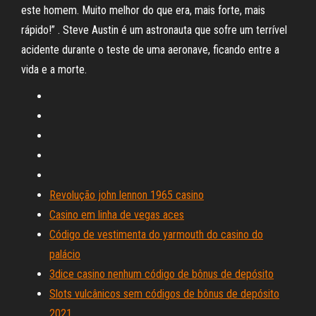
este homem. Muito melhor do que era, mais forte, mais
rápido!” . Steve Austin é um astronauta que sofre um terrível
acidente durante o teste de uma aeronave, ficando entre a
vida e a morte.
Revolução john lennon 1965 casino
Casino em linha de vegas aces
Código de vestimenta do yarmouth do casino do
palácio
3dice casino nenhum código de bônus de depósito
Slots vulcânicos sem códigos de bônus de depósito
2021