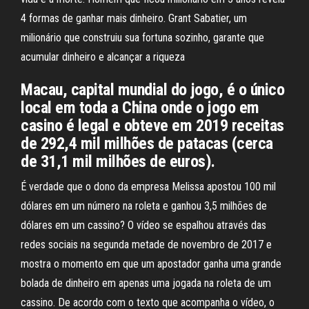
4 formas de ganhar mais dinheiro. Grant Sabatier, um
milionário que construiu sua fortuna sozinho, garante que
acumular dinheiro e alcançar a riqueza
Macau, capital mundial do jogo, é o único
local em toda a China onde o jogo em
casino é legal e obteve em 2019 receitas
de 292,4 mil milhões de patacas (cerca
de 31,1 mil milhões de euros).
É verdade que o dono da empresa Melissa apostou 100 mil
dólares em um número na roleta e ganhou 3,5 milhões de
dólares em um cassino? O vídeo se espalhou através das
redes sociais na segunda metade de novembro de 2017 e
mostra o momento em que um apostador ganha uma grande
bolada de dinheiro em apenas uma jogada na roleta de um
cassino. De acordo com o texto que acompanha o vídeo, o