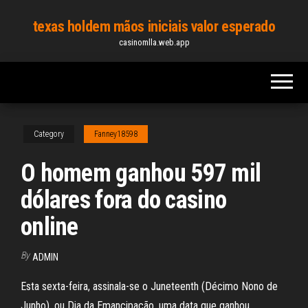
Skip
texas holdem mãos iniciais valor esperado
to
casinomlla.web.app
the
content
Category
Fanney18598
O homem ganhou 597 mil
dólares fora do casino
online
By
ADMIN
Esta sexta-feira, assinala-se o Juneteenth (Décimo Nono de
Junho), ou Dia da Emancipação, uma data que ganhou