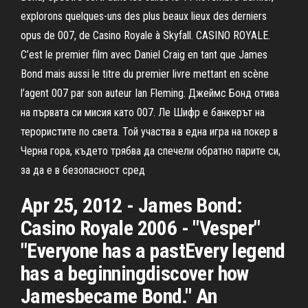
explorons quelques-uns des plus beaux lieux des derniers
opus de 007, de Casino Royale à Skyfall. CASINO ROYALE.
C’est le premier film avec Daniel Craig en tant que James
Bond mais aussi le titre du premier livre mettant en scène
l’agent 007 par son auteur Ian Fleming. Джеймс Бонд отива
на първата си мисия като 007. Лe Шифр е банкерът на
терористите по света. Той участва в една игра на покер в
Черна гора, където трябва да спечели обратно парите си,
за да е в безопасност сред
Apr 25, 2012 - James Bond:
Casino Royale 2006 - "Vesper"
"Everyone has a pastEvery legend
has a beginningdiscover how
Jamesbecame Bond." An