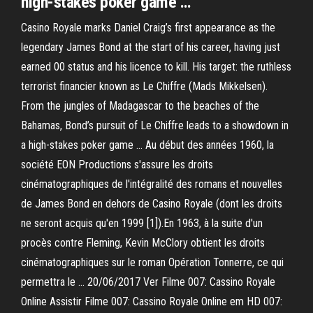
high-stakes poker game …
Casino Royale marks Daniel Craig’s first appearance as the
legendary James Bond at the start of his career, having just
earned 00 status and his licence to kill. His target: the ruthless
terrorist financier known as Le Chiffre (Mads Mikkelsen).
From the jungles of Madagascar to the beaches of the
Bahamas, Bond’s pursuit of Le Chiffre leads to a showdown in
a high-stakes poker game … Au début des années 1960, la
société EON Productions s'assure les droits
cinématographiques de l'intégralité des romans et nouvelles
de James Bond en dehors de Casino Royale (dont les droits
ne seront acquis qu'en 1999 [1]).En 1963, à la suite d'un
procès contre Fleming, Kevin McClory obtient les droits
cinématographiques sur le roman Opération Tonnerre, ce qui
permettra le … 20/06/2017 Ver Filme 007: Cassino Royale
Online Assistir Filme 007: Cassino Royale Online em HD 007: