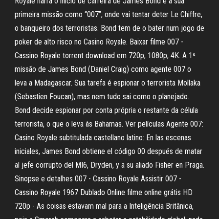
Royale narra o início de carreira de James Bond e a sua
primeira missão como “007”, onde vai tentar deter Le Chiffre,
o banqueiro dos terroristas. Bond tem de o bater num jogo de
poker de alto risco no Casino Royale. Baixar filme 007 -
Cassino Royale torrent download em 720p, 1080p, 4K. A 1ª
missão de James Bond (Daniel Craig) como agente 007 o
leva a Madagascar. Sua tarefa é espionar o terrorista Mollaka
(Sebastien Foucan), mas nem tudo sai como o planejado.
Bond decide espionar por conta própria o restante da célula
terrorista, o que o leva às Bahamas. Ver películas Agente 007:
Casino Royale subtitulada castellano latino: En las escenas
iniciales, James Bond obtiene el código 00 después de matar
al jefe corrupto del MI6, Dryden, y a su aliado Fisher en Praga.
Sinopse e detalhes 007 - Cassino Royale Assistir 007 -
Cassino Royale 1967 Dublado Online filme online grátis HD
720p - As coisas estavam mal para a Inteligência Britânica,