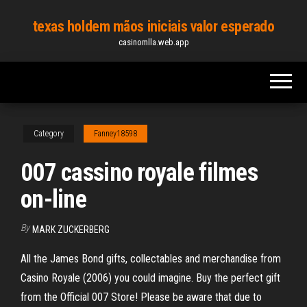
Skip
texas holdem mãos iniciais valor esperado
to
casinomlla.web.app
the
content
Category
Fanney18598
007 cassino royale filmes
on-line
By
MARK ZUCKERBERG
All the James Bond gifts, collectables and merchandise from
Casino Royale (2006) you could imagine. Buy the perfect gift
from the Official 007 Store! Please be aware that due to