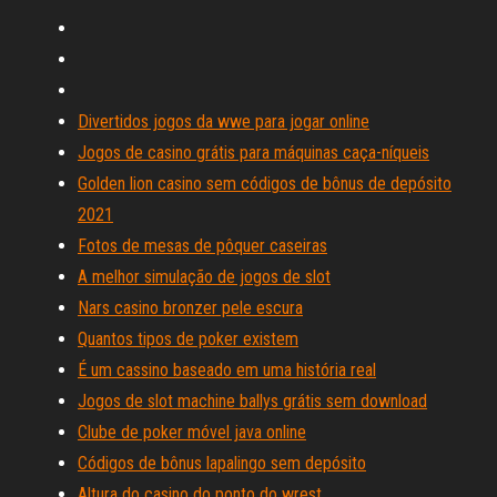
Divertidos jogos da wwe para jogar online
Jogos de casino grátis para máquinas caça-níqueis
Golden lion casino sem códigos de bônus de depósito
2021
Fotos de mesas de pôquer caseiras
A melhor simulação de jogos de slot
Nars casino bronzer pele escura
Quantos tipos de poker existem
É um cassino baseado em uma história real
Jogos de slot machine ballys grátis sem download
Clube de poker móvel java online
Códigos de bônus lapalingo sem depósito
Altura do casino do ponto do wrest