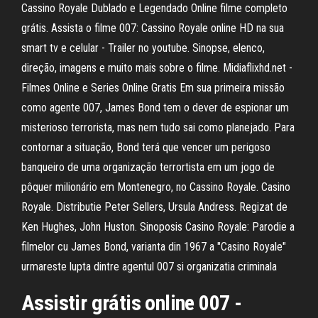
Cassino Royale Dublado e Legendado Online filme completo
grátis. Assista o filme 007: Cassino Royale online HD na sua
smart tv e celular - Trailer no youtube. Sinopse, elenco,
direção, imagens e muito mais sobre o filme. Midiaflixhd.net -
Filmes Online e Series Online Gratis Em sua primeira missão
como agente 007, James Bond tem o dever de espionar um
misterioso terrorista, mas nem tudo sai como planejado. Para
contornar a situação, Bond terá que vencer um perigoso
banqueiro de uma organização terrortista em um jogo de
pôquer milionário em Montenegro, no Cassino Royale. Casino
Royale. Distributie Peter Sellers, Ursula Andress. Regizat de
Ken Hughes, John Huston. Sinoposis Casino Royale: Parodie a
filmelor cu James Bond, varianta din 1967 a "Casino Royale"
urmareste lupta dintre agentul 007 si organizatia criminala
Assistir grátis online 007 -