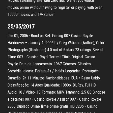
Movies streaming site with zero ads. We let you watch
movies online without having to register or paying, with over
10000 movies and TV-Series.
25/05/2017
Jan 01, 2006 · Bond on Set: Filming 007 Casino Royale
Hardcover – January 1, 2006 by Greg Williams (Author), Color
Photographs (Illustrator) 4.0 out of 5 stars 23 ratings. See all
Filme 007 - Cassino Royal Torrent Título Original: Casino
Royale Data de Lançamento: 1967 Gêneros: Clássico,
Comédia Idioma: Português / Inglês Legendas: Português
Duração: 2h 11 Minutos Nacionalidades: EUA / Reino Unido
Classificação: 14 Anos Qualidade: 1080p, BluRay, Full HD
Áudio: 10 / Vídeo: 10 Formato: MKV Tamanho: 2.5 GB Sinopse
e detalhes 007 - Casino Royale Assistir 007 - Casino Royale
2006 Dublado Online filme online grátis HD 720p - Casino